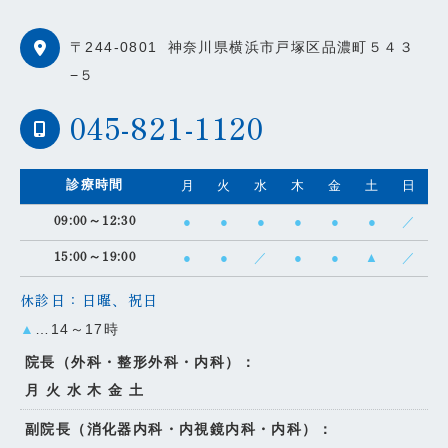
〒244-0801
神奈川県横浜市戸塚区品濃町５４３
−５
045-821-1120
月
火
水
木
金
土
日
診療時間
●
●
●
●
●
●
／
09:00～12:30
●
●
／
●
●
▲
／
15:00～19:00
休診日：日曜、祝日
▲
…14～17時
院長（外科・整形外科・内科）：
月 火 水 木 金 土
副院長（消化器内科・内視鏡内科・内科）：