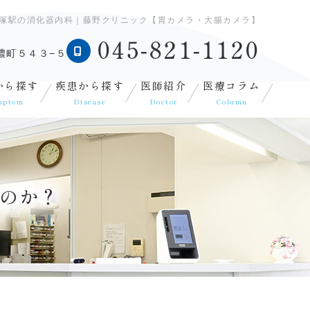
戸塚駅の消化器内科｜藤野クリニック【胃カメラ・大腸カメラ】
045-821-1120
濃町５４３−５
から探す
疾患から探す
医師紹介
医療コラム
mptom
Disease
Doctor
Column
なのか？